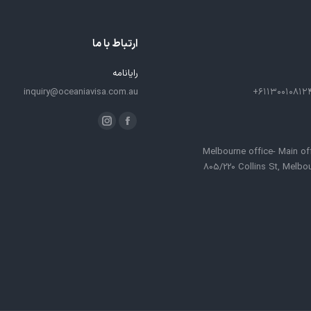
ارتباط با ما
رایانامه
inquiry@oceaniavisa.com.au
ما را دنبال کنید در:
فیسبوک
اینستاگرام
باز
باز
Melbourne office- Main of
کردن
کردن
805/220 Collins St, Melbo
برگه
برگه
در
در
پنجره
پنجره
جدید
جدید