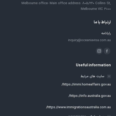
Melbourne office- Main office address: 805/220 Collins St,
Melbourne VIC 3000
ارتباط با ما
رایانامه
inquiry@oceaniavisa.com.au
ما را دنبال کنید در:
فیسبوک
اینستاگرام
باز
باز
Useful information
کردن
کردن
برگه
برگه
سایت های مرتبط
در
در
https://immi.homeaffairs.gov.au/
پنجره
پنجره
جدید
جدید
https://info.australia.gov.au/
https://www.immigrationsaustralia.com.au/