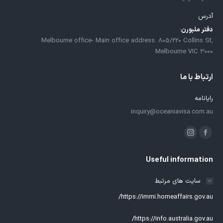
آدرس
دفتر ملبورن
:
Melbourne office- Main office address: 805/220 Collins St,
Melbourne VIC 3000
ارتباط با ما
رایانامه
inquiry@oceaniavisa.com.au
ما را دنبال کنید در:
فیسبوک
اینستاگرام
باز
باز
Useful information
کردن
کردن
برگه
برگه
سایت های مرتبط
در
در
https://immi.homeaffairs.gov.au/
پنجره
پنجره
جدید
جدید
https://info.australia.gov.au/