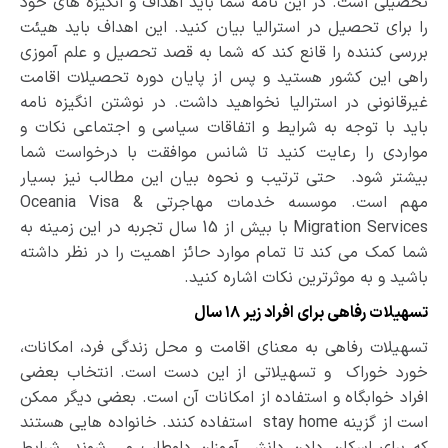
تحصیلی است. در این نامه شما باید اهداف و انگیزه­ های خود
را برای تحصیل در استرالیا بیان کنید. این اهداف باید هیئت
بررسی کننده را قانع کند که شما به قصد تحصیل و علم ­آموزی
راهی این کشور هستید و پس از پایان دوره­ تحصیلات اقامت
غیرقانونی در استرالیا نخواهید داشت. در نوشتن انگیزه ­نامه
باید با توجه به شرایط و اتفاقات سیاسی و اجتماعی نکات و
مواردی را رعایت کنید تا شانس موافقت با درخواست شما
بیشتر شود. حتی ترتیب و نحوه­­ بیان این مطالب نیز بسیار
مهم است. موسسه خدمات مهاجرتی Oceania Visa &
Migration Services با بیش از 15 سال تجربه در این زمینه به
شما کمک می­ کند تا تمام موارد حائز اهمیت را در نظر داشته
باشید و به موثرترین نکات اشاره کنید.
تسهیلات رفاهی برای افراد زیر ۱۸ سال
تسهیلات رفاهی به معنای اقامت و محل زندگی فرد، امکانات،
خورد خوراک و تسهیلاتی از این دست است. انتخاب بعضی
افراد خوابگاه و استفاده از امکانات آن است. بعضی دیگر ممکن
است از گزینه stay home استفاده کنند. خانواده­ هایی هستند
که برای اسکان دادن دانش ­آموزان داوطلب می­ شوند. شرایط