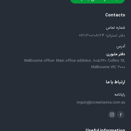
Contacts
شماره تماس
دفتر استرالیا: ۶۱۱۳۰۰۱۰۸۱۲۴+
آدرس
دفتر ملبورن
:
Melbourne office- Main office address: 805/220 Collins St,
Melbourne VIC 3000
ارتباط با ما
رایانامه
inquiry@oceaniavisa.com.au
ما را دنبال کنید در:
فیسبوک
اینستاگرام
باز
باز
Useful information