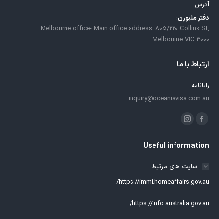
آدرس
دفتر ملبورن
:
Melbourne office- Main office address: 805/220 Collins St,
Melbourne VIC 3000
ارتباط با ما
رایانامه
inquiry@oceaniavisa.com.au
ما را دنبال کنید در:
فیسبوک
اینستاگرام
باز
باز
Useful information
کردن
کردن
برگه
برگه
سایت های مرتبط
در
در
https://immi.homeaffairs.gov.au/
پنجره
پنجره
جدید
جدید
https://info.australia.gov.au/