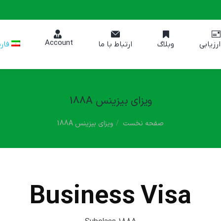
Account
فار
ارزیابی
وبلاگ
ارتباط با ما
ویزای بیزینس 188A
مکان شما:
صفحه نخست
ویزای بیزینس 188A
Business Visa