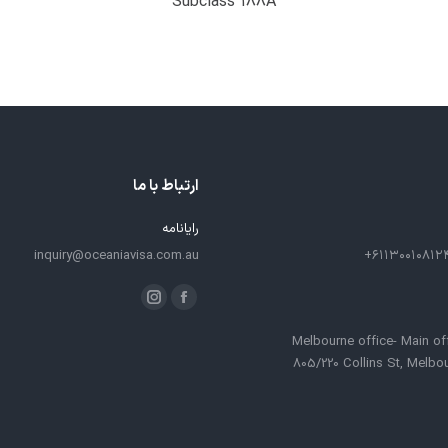
Subclass 188A
ارتباط با ما
رایانامه
inquiry@oceaniavisa.com.au
ما را دنبال کنید در:
فیسبوک
اینستاگرام
باز
باز
Melbourne office- Main of
کردن
کردن
805/220 Collins St, Melbo
برگه
برگه
در
در
پنجره
پنجره