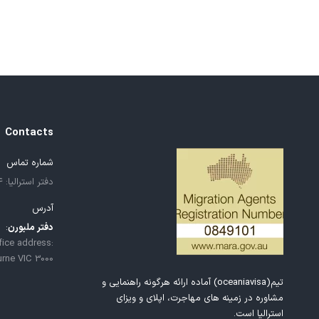
Contacts
شماره تماس
دفتر استرالیا: ۶۱۱۳۰۰۱۰۸۱۲۴+
آدرس
دفتر ملبورن
:
fice address:
urne VIC 3000
تیم(oceaniavisa) آماده ارائه هرگونه راهنمایی و
مشاوره در زمینه های مهاجرت، اپلای و ویزای
استرالیا است.